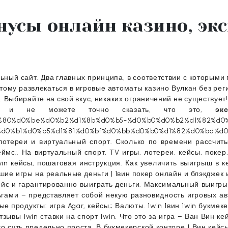
нусы онлайн казино, эк
ный сайт. Два главных принципа, в соответствии с которыми 
тому развлекаться в игровые автоматы казино Вулкан без ре
в. Выбирайте на свой вкус, никаких ограничений не существует!
 и не можете точно сказать, что это,
эк
b3%d1%80%d0%be%d0%b2%d1%8b%d0%b5-%d0%b0%d0%b2%d1%82%d
d0%b1%d0%b5%d1%81%d0%bf%d0%bb%d0%b0%d1%82%d0%bd%d0%be
 лотереи и виртуальный спорт. Сколько по времени рассчит
еймс;. На виртуальный спорт, TV игры, лотереи, кейсы, покер,
1win кейсы, пошаговая инструкция. Как увеличить выигрыш в 
шие игры на реальные деньги | 1вин покер онлайн и блэкджек и
ейс и гарантированно выиграть деньги. Максимальный выигр
ьгами – представляет собой некую разновидность игровых авт
е продукты: игра Agar, кейсы;; Валюты. 1win 1вин 1win букмеке
отзывы 1win ставки на спорт 1win. Что это за игра – Ван Вин к
о суть предельно проста. В букмекерской конторе 1 Вин кей