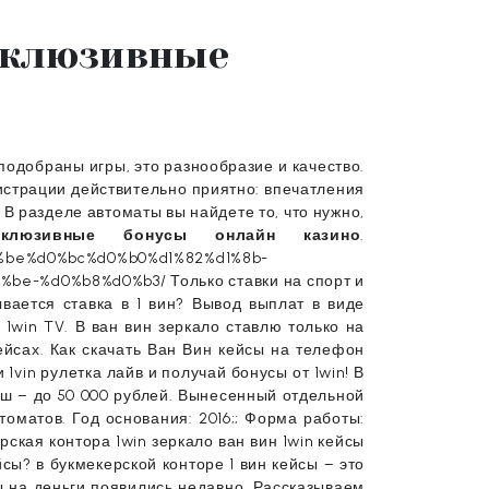
склюзивные
подобраны игры, это разнообразие и качество.
гистрации действительно приятно: впечатления
 В разделе автоматы вы найдете то, что нужно,
склюзивные бонусы онлайн казино
.
0%be%d0%bc%d0%b0%d1%82%d1%8b-
-%d0%b8%d0%b3/ Только ставки на спорт и
ывается ставка в 1 вин? Вывод выплат в виде
 1win TV. В ван вин зеркало ставлю только на
кейсах. Как скачать Ван Вин кейсы на телефон
 1vin рулетка лайв и получай бонусы от 1win! В
ыш – до 50 000 рублей. Вынесенный отдельной
оматов. Год основания: 2016;; Форма работы:
рская контора 1win зеркало ван вин 1win кейсы
ейсы? в букмекерской конторе 1 вин кейсы – это
сы на деньги появились недавно. Рассказываем