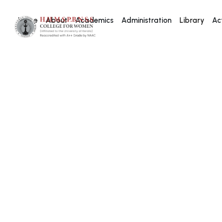
Home
About
Academics
Administration
Library
Act