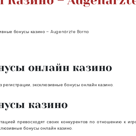
 Казино – Augenärzt
ивные бонусы казино – Augenärzte Borna
нусы онлайн казино
ез регистрации, эксклюзивные бонусы онлайн казино.
нусы казино
цией превосходят своих конкурентов по отношению к игро
склюзивные бонусы онлайн казино.