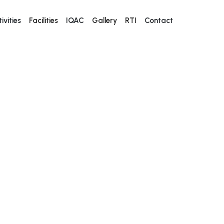
ivities
Facilities
IQAC
Gallery
RTI
Contact