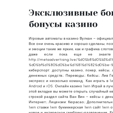
Эксклюзивные бо
бонусы казино
Игровые автоматы в казино Вулкан – официаль
Все они очень красиво и хорошо сделаны, поэ
и эмоции такие же яркие, как и графика слото
даже если пока еще не знаете
http://metaadvertising.live/%d0%b8%d0%
%d0%bf%d1%80%d0%be%d1%81%d1%82%d0%be-%
киберспорт: доступны казино, покер, кейсы,
денежных средств;; Переводы;; Кейсы;; Лив Г
экспресс и несколько команд,. Как играть в 
Android и iOS. Онлайн казино 1win Играй в луч
этой вкладке вы можете открыть случайный к
строкой раздел сайта Ван Вин – кейсы с ден
Интернет;; Лицензии: Кюрасао;; Дополнительны
1win ставки 1win букмекерская 1win сайт 1win 
новое и интересное гемблинг-развлечение. Ег