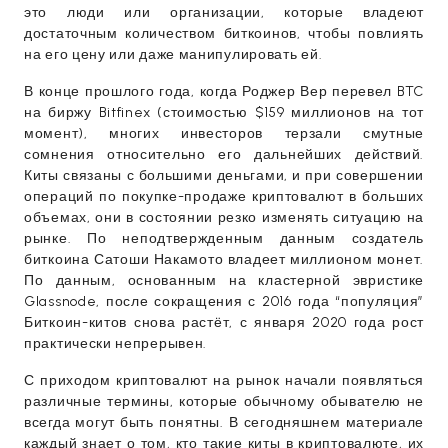
это люди или организации, которые владеют
достаточным количеством биткоинов, чтобы повлиять
на его цену или даже манипулировать ей.
В конце прошлого года, когда Роджер Вер перевел BTC
на биржу Bitfinex (стоимостью $159 миллионов на тот
момент), многих инвесторов терзали смутные
сомнения относительно его дальнейших действий.
Киты связаны с большими деньгами, и при совершении
операций по покупке-продаже криптовалют в больших
объемах, они в состоянии резко изменять ситуацию на
рынке. По неподтвержденным данным создатель
биткоина Сатоши Накамото владеет миллионом монет.
По данным, основанным на кластерной эвристике
Glassnode, после сокращения с 2016 года “популяция”
Биткоин-китов снова растёт, с января 2020 года рост
практически непрерывен.
С приходом криптовалют на рынок начали появляться
различные термины, которые обычному обывателю не
всегда могут быть понятны. В сегодняшнем материале
каждый знает о том, кто такие киты в криптовалюте, их