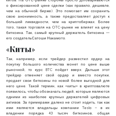
китов. На ОТС-рынке стороны просто договариваются
о фиксированной цене сделки (как правило, дешевле,
чем на обычной бирже). Это помогает им сохранить
свою анонимность, а также предоставляет доступ к
большей ликвидности, чем на криптобиржах. Более
того, такая торговля на OTC-рынке не влияет на цену
биткоина. Так, самый крупный держатель биткоина —
его создательСатоши Накамото.
«Киты»
Так, например, если трейдер разместил ордер на
покупку большого количества монет по цене выше
рыночной, то курс BTC пойдет вверх. Дальше этот
трейдер отменяет свой ордер и вместо покупки,
продает свои биткоины по новой более выгодной для
него цене. Такой термин, как «киты» в криптовалюте
появилось, чтобы обозначать людей, которые являются
одними из наиболее крупных держателей цифровых
активов. За примерами далеко не стоит ходить, так как
ими являются владельцы компании Tesla – в их
владении порядка 43 тысяч биткоинов, общая