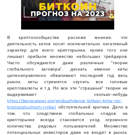
В криптосообществе расхоже мнение, что
деятельность китов носит исключительно негативный
характер для всего крипторынка, кроме того они
лишают прибыли множество небольших трейдеров.
Часто обсуждаются даже различные “теории
глобального заговора”, дескать именно киты
целенаправленно обваливают последний год весь
рынок, киты стремятся скупить все топовые
криптовалюты и т.д. Но все эти “страшные” теории не
выдерживают сколько-нибудь
https://boriscooper.org/probuzhdenie-bitkoin-kitov-na-
kriptovalyutnom-rynke/
обстоятельной критики. Дело в
том, что следствием глобальных спадов на
крипторынке всегда становится уход огромного
количества рядовых пользователей. Множество
потенциальных инвесторов даже не входят в рынок,