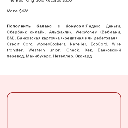
The Real King Gold Records $300
Maze $436
Пополнить баланс с бонусом:
Яндекс Деньги,
Сбербанк онлайн, Альфаклик, WebMoney (Вебмани,
ВМ), Банковская карточка (кредитная или дебетовая) –
Credit Card, MoneyBookers, Neteller, EcoCard, Wire
transfer, Western union, Check, Xек, Банковский
перевод, Манибукерс, Нетеллер, Экокард