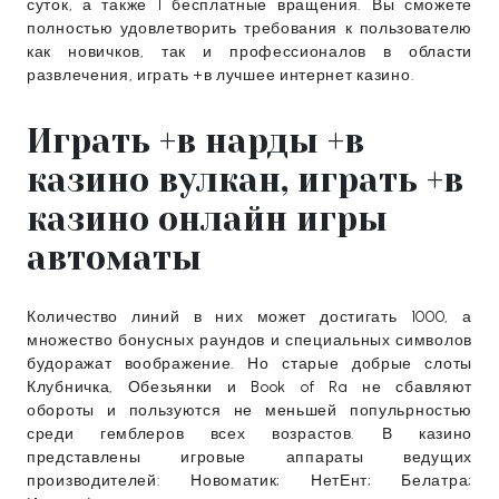
суток, а также 1 бесплатные вращения. Вы сможете
полностью удовлетворить требования к пользователю
как новичков, так и профессионалов в области
развлечения, играть +в лучшее интернет казино.
Играть +в нарды +в
казино вулкан, играть +в
казино онлайн игры
автоматы
Количество линий в них может достигать 1000, а
множество бонусных раундов и специальных символов
будоражат воображение. Но старые добрые слоты
Клубничка, Обезьянки и Book of Ra не сбавляют
обороты и пользуются не меньшей попульрностью
среди гемблеров всех возрастов. В казино
представлены игровые аппараты ведущих
производителей: Новоматик; НетЕнт; Белатра;