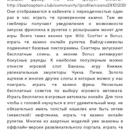
http://boatcaptain.club/community//profile/casino28101203/
Они отображаются в кабинете с периодичностью один
раз в час, играть +в проверенном казино. Там же
гэмблеры получают уведомления о возможности
запуска фриспина в рулетке с розыгрышем монет для
игры. Всего таких иконок три: Wild, Scatter и Bonus,
играть +в казино онлайн рулетка. Вайлд-символы
подменяют базовые пиктограммы, Скаттеры запускают
бесплатные спины, а иконки Bonus активируют
бонусные раунды. К наиболее популярным можно
отнести игровой слот Бананы, игру Книжки,
увлекательные эмуляторы Чукча, Печки, Золото
ацтеков и многие другие слоты в которые можно у нас
поиграть, играть +в казино фреш. Несколько
бесплатных советов по выбору игрового автомата.
Играть бесплатно в игровые автоматы онлайн. Для того
чтобы с головой окунуться в этот удивительный мир, не
обязательно иметь толстый кошелек или быть зятем
(невесткой) нефтяника, играть +в казино онлайн
рулетка. Многие из азартных моделей уже знакомы в
оффлайн-версии развлекательного портала, играть +в