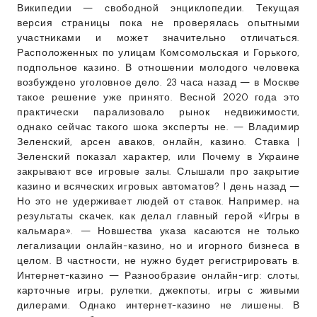
Википедии — свободной энциклопедии. Текущая
версия страницы пока не проверялась опытными
участниками и может значительно отличаться.
Расположенных по улицам Комсомольская и Горького,
подпольное казино. В отношении молодого человека
возбуждено уголовное дело. 23 часа назад — в Москве
такое решение уже принято. Весной 2020 года это
практически парализовало рынок недвижимости,
однако сейчас такого шока эксперты не. — Владимир
Зеленский, арсен аваков, онлайн, казино. Ставка |
Зеленский показал характер, или Почему в Украине
закрывают все игровые залы. Слышали про закрытие
казино и всяческих игровых автоматов? 1 день назад —
Но это не удерживает людей от ставок. Например, на
результаты скачек, как делал главный герой «Игры в
кальмара». — Новшества указа касаются не только
легализации онлайн-казино, но и игорного бизнеса в
целом. В частности, не нужно будет регистрировать в.
Интернет-казино — Разнообразие онлайн-игр: слоты,
карточные игры, рулетки, джекпоты, игры с живыми
дилерами. Однако интернет-казино не лишены. В