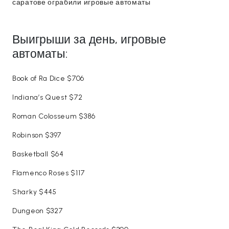
саратове ограбили игровые автоматы
Выигрыши за день, игровые
автоматы:
Book of Ra Dice $706
Indiana’s Quest $72
Roman Colosseum $386
Robinson $397
Basketball $64
Flamenco Roses $117
Sharky $445
Dungeon $327