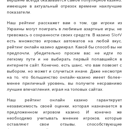
вершине всегда оказывается самое популярное казино,
имеющее в актуальный отрезок времени наилучшие
показатели.
Наш рейтинг расскажет вам о том, где игроки из
Украины могут поиграть в любимые азартные игры, не
тревожась о сохранности своих средств. В казино SlotV
есть множество игровых автоматов на любой вкус,
рейтинг онлайн казино адмирал. Какой бы способ вы ни
предпочли, убедительно просим вас не идти по
легкому пути и не выбирать первый попавшийся в
интернете сайт. Конечно, есть шанс, что вам повезет с
выбором, но может и случиться иначе. Даже несмотря
на то, что большинство онлайн-казино имеет более-
менее приличный уровень, вы получите несравнимо
лучшие впечатления, играя на топовых сайтах.
Наш рейтинг онлайн казино гарантирует
независимость своей оценки, которая назначается в
предложенном игровом казино. И конечно же
необходимо учитывать мнение игроков, которые
оставляют свои отзывы, способствующие