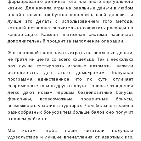
формированию рейтинга того или иного виртуального
казино. Для начала игры на реальные деньги в любом
онлайн казино требуется пополнить свой депозит, и
лучше это делать с использованием того метода,
который позволяет значительно сократить расходы на
конвертацию. Каждая платежная система назначает
дополнительный процент за выполнение операции.
Это неплохой шанс начать играть на реальные деньги,
не тратя ни цента со всего кошелька. Так в несколько
раз лучше тестировать игровые автоматы, нежели
использовать для этого демо-режим. Бонусная
программа единственное что по сути отличает
современные казино друг от друга. Топовые заведения
легко дают новым игрокам бездепозитные бонусы,
фриспины, всевозможные процентные бонусы,
возможность участия в турнирах. Чем больше в казино
разнообразных бонусов тем больше балов оно получит
в нашем рейтинге.
Мы хотим, чтобы наши читатели получали
удовольствие и лучшие впечатления от азартных игр.