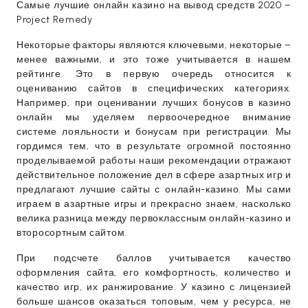
Самые лучшие онлайн казино на вывод средств 2020 –
Project Remedy
Некоторые факторы являются ключевыми, некоторые –
менее важными, и это тоже учитывается в нашем
рейтинге. Это в первую очередь относится к
оцениванию сайтов в специфических категориях.
Например, при оценивании лучших бонусов в казино
онлайн мы уделяем первоочередное внимание
системе лояльности и бонусам при регистрации. Мы
гордимся тем, что в результате огромной постоянно
проделываемой работы наши рекомендации отражают
действительное положение дел в сфере азартных игр и
предлагают лучшие сайты с онлайн-казино. Мы сами
играем в азартные игры и прекрасно знаем, насколько
велика разница между первоклассным онлайн-казино и
второсортным сайтом.
При подсчете баллов учитывается качество
оформления сайта, его комфортность, количество и
качество игр, их ранжирование. У казино с лицензией
больше шансов оказаться топовым, чем у ресурса, не