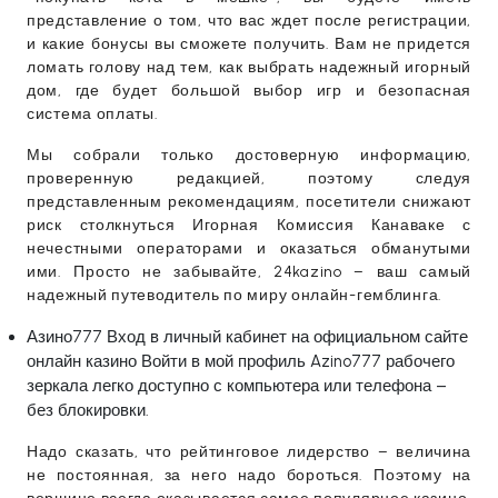
представление о том, что вас ждет после регистрации,
и какие бонусы вы сможете получить. Вам не придется
ломать голову над тем, как выбрать надежный игорный
дом, где будет большой выбор игр и безопасная
система оплаты.
Мы собрали только достоверную информацию,
проверенную редакцией, поэтому следуя
представленным рекомендациям, посетители снижают
риск столкнуться Игорная Комиссия Канаваке с
нечестными операторами и оказаться обманутыми
ими. Просто не забывайте, 24kazino – ваш самый
надежный путеводитель по миру онлайн-гемблинга.
Азино777 Вход в личный кабинет на официальном сайте
онлайн казино Войти в мой профиль Azino777 рабочего
зеркала легко доступно с компьютера или телефона –
без блокировки.
Надо сказать, что рейтинговое лидерство – величина
не постоянная, за него надо бороться. Поэтому на