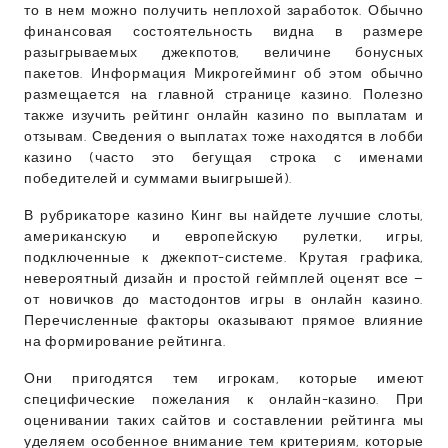
то в нем можно получить неплохой заработок. Обычно
финансовая состоятельность видна в размере
разыгрываемых джекпотов, величине бонусных
пакетов. Информация Микрогейминг об этом обычно
размещается на главной странице казино. Полезно
также изучить рейтинг онлайн казино по выплатам и
отзывам. Сведения о выплатах тоже находятся в лобби
казино (часто это бегущая строка с именами
победителей и суммами выигрышей).
В рубрикаторе казино Кинг вы найдете лучшие слоты,
американскую и европейскую рулетки, игры,
подключенные к джекпот-системе. Крутая графика,
невероятный дизайн и простой геймплей оценят все –
от новичков до мастодонтов игры в онлайн казино.
Перечисленные факторы оказывают прямое влияние
на формирование рейтинга.
Они пригодятся тем игрокам, которые имеют
специфические пожелания к онлайн-казино. При
оценивании таких сайтов и составлении рейтинга мы
уделяем особенное внимание тем критериям, которые