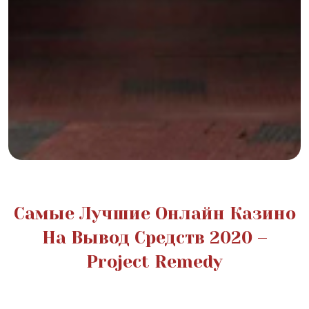
Самые Лучшие Онлайн Казино
На Вывод Средств 2020 –
Project Remedy