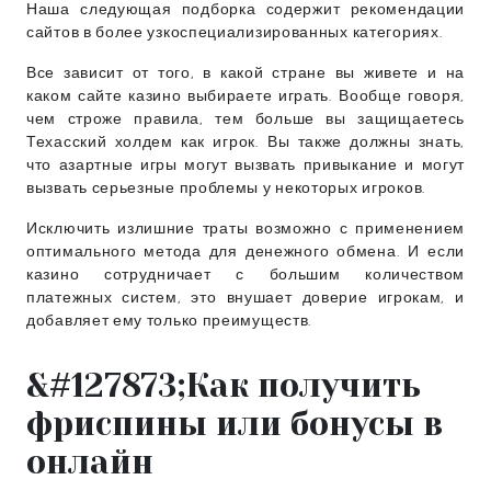
Наша следующая подборка содержит рекомендации
сайтов в более узкоспециализированных категориях.
Все зависит от того, в какой стране вы живете и на
каком сайте казино выбираете играть. Вообще говоря,
чем строже правила, тем больше вы защищаетесь
Техасский холдем как игрок. Вы также должны знать,
что азартные игры могут вызвать привыкание и могут
вызвать серьезные проблемы у некоторых игроков.
Исключить излишние траты возможно с применением
оптимального метода для денежного обмена. И если
казино сотрудничает с большим количеством
платежных систем, это внушает доверие игрокам, и
добавляет ему только преимуществ.
&#127873;Как получить
фриспины или бонусы в
онлайн