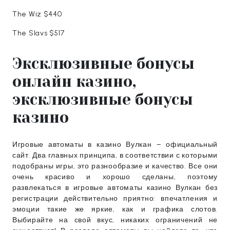
The Wiz $440
The Slavs $517
Эксклюзивные бонусы
онлайн казино,
эксклюзивные бонусы
казино
Игровые автоматы в казино Вулкан – официальный
сайт. Два главных принципа, в соответствии с которыми
подобраны игры, это разнообразие и качество. Все они
очень красиво и хорошо сделаны, поэтому
развлекаться в игровые автоматы казино Вулкан без
регистрации действительно приятно: впечатления и
эмоции такие же яркие, как и графика слотов.
Выбирайте на свой вкус, никаких ограничений не