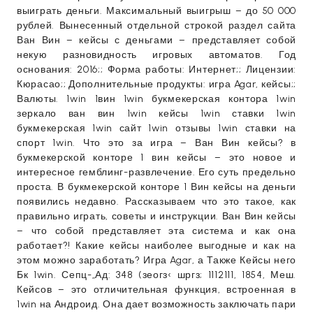
выиграть деньги. Максимальный выигрыш – до 50 000
рублей. Вынесенный отдельной строкой раздел сайта
Ван Вин – кейсы с деньгами – представляет собой
некую разновидность игровых автоматов. Год
основания: 2016;; Форма работы: Интернет;; Лицензии:
Кюрасао;; Дополнительные продукты: игра Agar, кейсы;;
Валюты. 1win 1вин 1win букмекерская контора 1win
зеркало ван вин 1win кейсы 1win ставки 1win
букмекерская 1win сайт 1win отзывы 1win ставки на
спорт 1win. Что это за игра – Ван Вин кейсы? в
букмекерской конторе 1 вин кейсы – это новое и
интересное гемблинг-развлечение. Его суть предельно
проста. В букмекерской конторе 1 Вин кейсы на деньги
появились недавно. Рассказываем что это такое, как
правильно играть, советы и инструкции. Ван Вин кейсы
– что собой представляет эта система и как она
работает?! Какие кейсы наиболее выгодные и как на
этом можно заработать? Игра Agar, а Также Кейсы него
Бк 1win. Сепц-„Ад: 348 (зеогз‹ шргз; 1112111, 1854, Меш.
Кейсов – это отличительная функция, встроенная в
1win на Андроид. Она дает возможность заключать пари