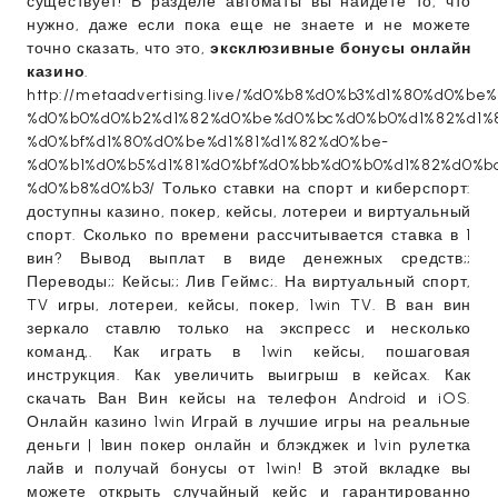
существует! В разделе автоматы вы найдете то, что
нужно, даже если пока еще не знаете и не можете
точно сказать, что это,
эксклюзивные бонусы онлайн
казино
.
http://metaadvertising.live/%d0%b8%d0%b3%d1%80%d0%b
%d0%b0%d0%b2%d1%82%d0%be%d0%bc%d0%b0%d1%82%d1%
%d0%bf%d1%80%d0%be%d1%81%d1%82%d0%be-
%d0%b1%d0%b5%d1%81%d0%bf%d0%bb%d0%b0%d1%82%d0%b
%d0%b8%d0%b3/ Только ставки на спорт и киберспорт:
доступны казино, покер, кейсы, лотереи и виртуальный
спорт. Сколько по времени рассчитывается ставка в 1
вин? Вывод выплат в виде денежных средств;;
Переводы;; Кейсы;; Лив Геймс;. На виртуальный спорт,
TV игры, лотереи, кейсы, покер, 1win TV. В ван вин
зеркало ставлю только на экспресс и несколько
команд,. Как играть в 1win кейсы, пошаговая
инструкция. Как увеличить выигрыш в кейсах. Как
скачать Ван Вин кейсы на телефон Android и iOS.
Онлайн казино 1win Играй в лучшие игры на реальные
деньги | 1вин покер онлайн и блэкджек и 1vin рулетка
лайв и получай бонусы от 1win! В этой вкладке вы
можете открыть случайный кейс и гарантированно