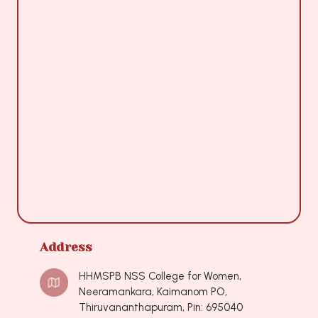
Address
HHMSPB NSS College for Women,
Neeramankara, Kaimanom PO,
Thiruvananthapuram, Pin: 695040