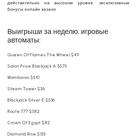
действительно на высоком уровне, эксклюзивные
бонусы онлайн казино.
Выигрыши за неделю, игровые
автоматы:
Queen Of Flames The Wheel $49
Salon Prive Blackjack A $575
Wombaroo $510
Steam Tower $36
Blackjack Silver E $536
Route 777 $582
Crown Of Egypt $82
Diamond Rise $133