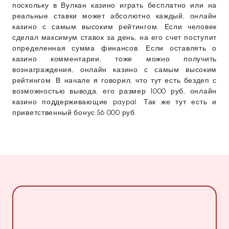
поскольку в Вулкан казино играть бесплатно или на
реальные ставки может абсолютно каждый, онлайн
казино с самым высоким рейтингом. Если человек
сделал максимум ставок за день, на его счет поступит
определенная сумма финансов. Если оставлять о
казино комментарии, тоже можно получить
вознаграждения, онлайн казино с самым высоким
рейтингом. В начале я говорил, что тут есть бездеп с
возможностью вывода, его размер 1000 руб, онлайн
казино поддерживающие paypal. Так же тут есть и
приветственный бонус 56 000 руб.