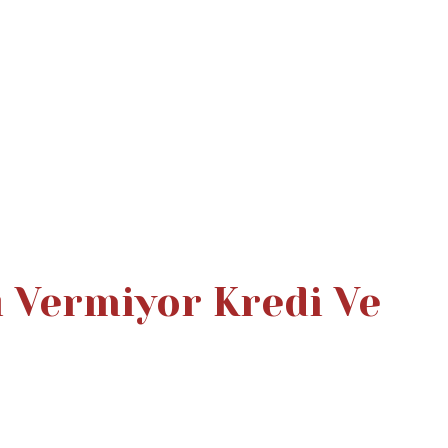
ı Vermiyor Kredi Ve