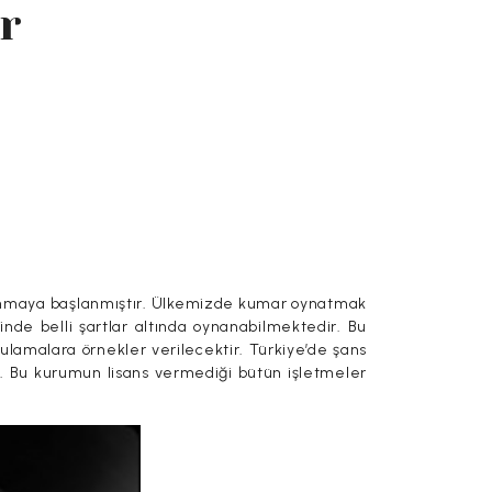
r
nanmaya başlanmıştır. Ülkemizde kumar oynatmak
nde belli şartlar altında oynanabilmektedir. Bu
ulamalara örnekler verilecektir. Türkiye’de şans
r. Bu kurumun lisans vermediği bütün işletmeler