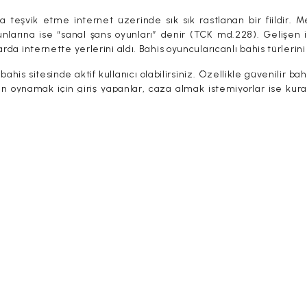
 teşvik etme internet üzerinde sık sık rastlanan bir fiildir. 
larına ise “sanal şans oyunları” denir (TCK md.228). Gelişen inte
arda internette yerlerini aldı. Bahis oyuncularıcanlı bahis türleri
his sitesinde aktif kullanıcı olabilirsiniz. Özellikle güvenilir bah
oyun oynamak için giriş yapanlar, caza almak istemiyorlar ise kura
nden bu firmalardan para kazanmaktadırlar. Özellikle futbol bra
e oynanabiliyor. Canlı bahis oynayanlar, eğer bahis oynadıklar
daha kolay oluyor.
ı paralarını alıp kaçtığını zannederler. Sizlere bu yazımda kaça
gerektiğini en ince detaylarıyla isim vererek açıklayaca
 bahis şirketi olmasıdır. Günümüzde maalesef insanları mağdur ede
ya gelince işi zora sokar ve yokuşa sürerler.
ım platformlarına girdiğimiz zaman Avrupa’da bahis oynayan kişile
yasal bahis faaliyeti gösteren iddaa ülkemizdeki bahis severler
çak bahis sitelerindeki bahis çeşitliliği İddaa’ya göre çok daha 
lümünde akınıza gelebilecek her spor dalına dair açılan bahis mark