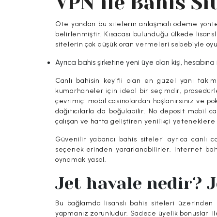
VPN ile Bahis Si
Öte yandan bu sitelerin anlaşmalı ödeme yöntem
belirlenmiştir. Kısacası bulunduğu ülkede lisan
sitelerin çok düşük oran vermeleri sebebiyle oyu
Ayrıca bahis şirketine yeni üye olan kişi, hesabın
Canlı bahisin keyifli olan en güzel yanı takı
kumarhaneler için ideal bir seçimdir, prosedürle
çevrimiçi mobil casinolardan hoşlanırsınız ve po
dağıtıcılarla da boğulabilir. No deposit mobil c
çalışan ve hatta geliştiren yenilikçi yeteneklere 
Güvenilir yabancı bahis siteleri ayrıca canlı c
seçeneklerinden yararlanabilirler. İnternet bah
oynamak yasal.
Jet havale nedir? J
Bu bağlamda lisanslı bahis siteleri üzerinden
yapmanız zorunludur. Sadece üyelik bonusları il