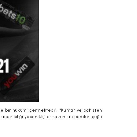
de bir hüküm içermektedir. “Kumar ve bahisten
ırıcılığı yapan kişiler kazanılan paraları çoğu