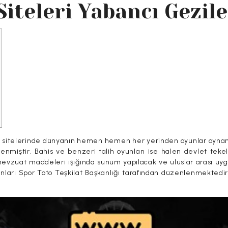
Siteleri Yabancı Gezile
bahis sitelerinde dünyanın hemen hemen her yerinden oyunlar oy
miştir. Bahis ve benzeri talih oyunları ise halen devlet tekeli
 mevzuat maddeleri ışığında sunum yapılacak ve uluslar arası uyg
yunları Spor Toto Teşkilat Başkanlığı tarafından düzenlenmektedi