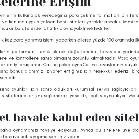
telerine Erişim
lerini kullanarak vereceğiniz para çekme talimatları için terci
slı ve kanuna uygun çalışan bahis siteleri yasaldır ancak ülkemiz
ncular bu sitelerde rahatlıkla oynayabilmektedirler.
a ilk kez para yatırma işlemi yaparken dilerse yüzde 100 oranında i
mların performansı anlık olarak değerlendirir, heyecanı yeri
re ve kontrollere sahip olmasını zorunlu kılmaktadır. Masa oyunl
ker en iyi araçlardır. Casino poker oynaCasino savaşlarının büyü
asino bonus alanımızı ziyaret ettiğiniz için teşekkür ederiz, bi
sahiptir.
asino oyunları için sahip oldukları kurumsal servis sağlayıcılar
is sitelerine erişim sağlanarak yasa dışı bahis oynatılıyor. Ma
et havale kabul eden site
 bahis oynamanızı tavsiye ediyoruz. Ayrıca bu sitelere üye o
e bedava bahis yapma şansınız vardır.